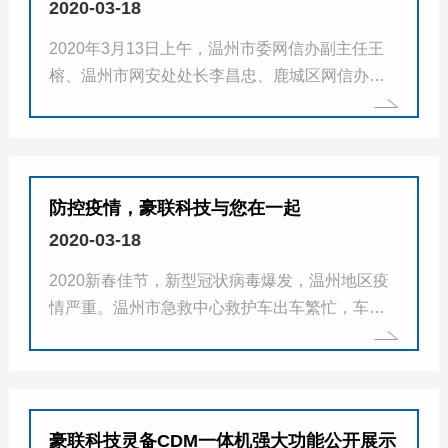
2020-03-18
2020年3月13日上午，温州市委网信办副主任王
榕、温州市网安处处长李昌忠、鹿城区网信办主
任黄西堤、鹿城区网络舆情应急处置中心主任金
刚等一行领导在南郊街道办事处党工委委员陈先
进的陪同下莅临鹿城跨境电商园，对我司...
防控疫情，豪联科技与您在一起
2020-03-18
2020新春佳节，新型冠状病毒爆发，温州地区疫
情严重。温州市急救中心救护车出车繁忙，车上
各种电子及通信设备也承受较大负载，一旦这些
设备故障，将极大影响救护车救援效率。 为保障
温州、台州地区医疗客户...
豪联科技灵备CDM一体机强大功能公开展示