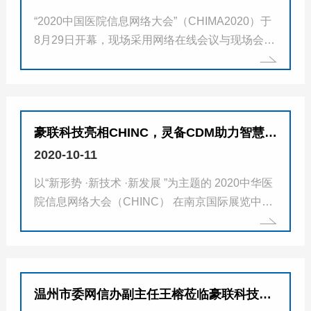
“2020中国医院信息网络大会”（CHIMA2020）于
8月29日开幕，现场采用网络在线会议与现场会议
相结合的方式，为医院信息化同行带来一场形式
新颖、内容丰富的学术盛宴。 大会现场 大会将围
绕医院信息化各...
豪联科技亮相CHINC，灵备CDM助力智慧医疗
2020-10-11
以“新形势 ·新技术 ·新发展 ”为主题的 2020中华医
院信息网络大会（CHINC） 在南京国际展览中心
召开 大会盛况 8月22日，大会由国家卫生健康委
医院管理研究所所长叶全富...
温州市委网信办副主任王榕莅临豪联科技调研指导